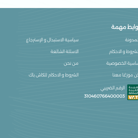
ة مناسبة للبشرة الحساسة؟
وابط مهمة
 القطن العضوي اللطيف على البشرة، مما
لمدونة
سياسية الاستبدال و الإسترجاع
للبشرة الحساسة.
لشروط و الاحكام
الاسئلة الشائعة
 أجنحة؟
اسية الخصوصية
من نحن
ة بأجنحة جانبية تساعد على تثبيت الفوطة
ن موزعًا معنا
الشروط و الاحكام للكاش باك
 التسرب الجانبي أثناء الحركة.
الرقم الضريبي
فوطة؟
310460766400003
بالانتعاش والراحة بين فترات الدورة الشهرية،
وط اليومية من طهارة
، والمصممة