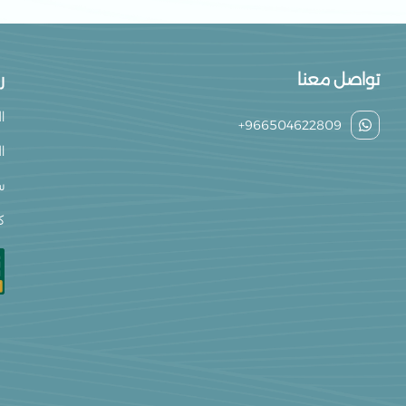
الأسئلة الشائعة
هل فوط طهارة الصحي
تواصل معنا
ر
نعم، تتميز بسطح من
ا
+966504622809
يجعلها خيارًا مناسبًا 
ا
هل تحتوي الفوط على
س
نعم، فوط طهارة مزود
ك
والمساهمة في الحد من
كم مرة يجب تغيير ال
يُنصح بتغييرها كل 4–6 ساعات تقريبًا أو حسب كثافة التدفق.
و للحفاظ على الشعور 
يمكنك أيضًا تجربة
الف